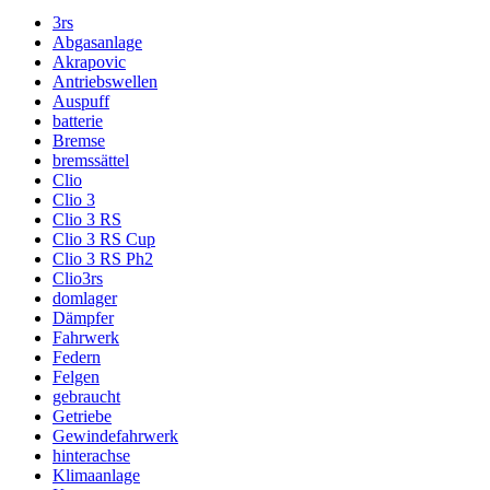
3rs
Abgasanlage
Akrapovic
Antriebswellen
Auspuff
batterie
Bremse
bremssättel
Clio
Clio 3
Clio 3 RS
Clio 3 RS Cup
Clio 3 RS Ph2
Clio3rs
domlager
Dämpfer
Fahrwerk
Federn
Felgen
gebraucht
Getriebe
Gewindefahrwerk
hinterachse
Klimaanlage