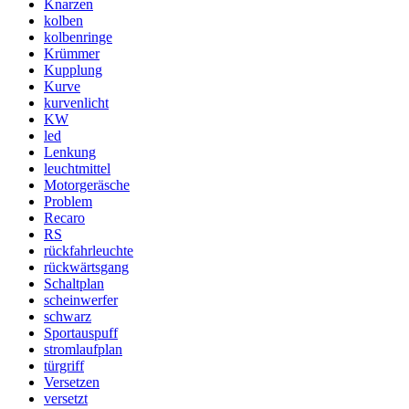
Knarzen
kolben
kolbenringe
Krümmer
Kupplung
Kurve
kurvenlicht
KW
led
Lenkung
leuchtmittel
Motorgeräsche
Problem
Recaro
RS
rückfahrleuchte
rückwärtsgang
Schaltplan
scheinwerfer
schwarz
Sportauspuff
stromlaufplan
türgriff
Versetzen
versetzt