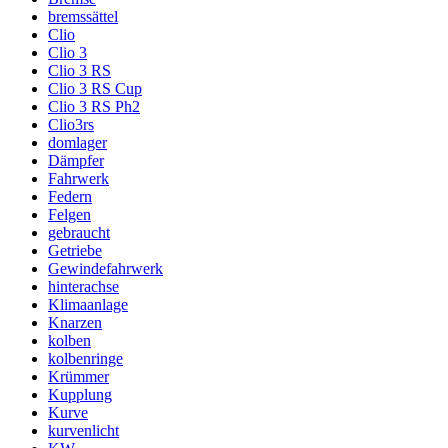
bremssättel
Clio
Clio 3
Clio 3 RS
Clio 3 RS Cup
Clio 3 RS Ph2
Clio3rs
domlager
Dämpfer
Fahrwerk
Federn
Felgen
gebraucht
Getriebe
Gewindefahrwerk
hinterachse
Klimaanlage
Knarzen
kolben
kolbenringe
Krümmer
Kupplung
Kurve
kurvenlicht